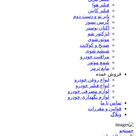
فیلتر هوا
فیلتر کابین
تایر نو و دست دوم
گریس نسوز
اکتان بوستر
انژکتور شو
موتورشوی
ضدیخ و کولانت
شیشه شوی
مراقبت خودرو
شمع موتور
مایع ترمز
فروش عمده
انواع روغن خودرو
انواع فیلتر خودرو
لوازم مصرفی خودرو
لوازم نگهداری خودرو
تماس با ما
قوانین و مقررات
وبلاگ
جستجو