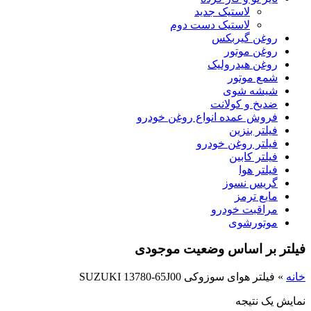
لاستیک جدید
لاستیک دست دوم
روغن گیربکس
روغن موتور
روغن هیدرولیک
شمع موتور
شیشه شوی
ضدیخ و کولانت
فروش عمده انواع روغن خودرو
فیلتر بنزین
فیلتر روغن خودرو
فیلتر کابین
فیلتر هوا
گریس نسوز
مایع ترمز
مراقبت خودرو
موتورشوی
فیلتر بر اساس وضعیت موجودی
خانه
»
فیلتر هوای سوزوکی SUZUKI 13780-65J00
نمایش یک نتیجه