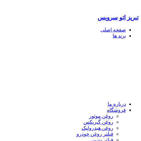
تبریز اتو سرویس
صفحه اصلی
برند ها
درباره ما
فروشگاه
روغن موتور
روغن گیربکس
روغن هیدرولیک
فیلتر روغن خودرو
فیلتر بنزین