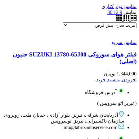
نمایش نوار کناری
نمایش
9
12
36
نمایش سریع
فیلتر هوای سوزوکی SUZUKI 13780-65J00 جنیون
(اصلی)
1,344,000
تومان
افزودن به سبد خرید
آدرس فروشگاه
( تبریز اتو سرویس )
آذربایجان شرقی، تبریز، بلوار آزادی، خیابان ملت، روبروی
سازمان تاکسیرانی، تبریز اتوسرویس
info@tabrizautoservice.com