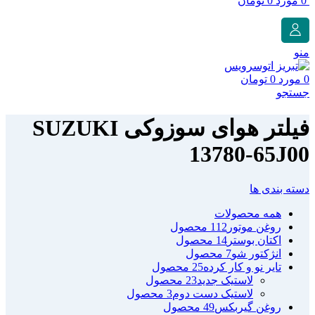
0
مورد
0
تومان
منو
0
مورد
0
تومان
جستجو
فیلتر هوای سوزوکی SUZUKI
13780-65J00
دسته بندی ها
همه
محصولات
روغن موتور
112 محصول
اکتان بوستر
14 محصول
انژکتور شو
7 محصول
تایر نو و کار کرده
25 محصول
لاستیک جدید
23 محصول
لاستیک دست دوم
3 محصول
روغن گیربکس
49 محصول