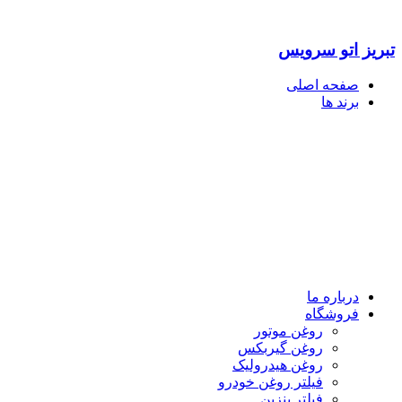
تبریز اتو سرویس
صفحه اصلی
برند ها
درباره ما
فروشگاه
روغن موتور
روغن گیربکس
روغن هیدرولیک
فیلتر روغن خودرو
فیلتر بنزین