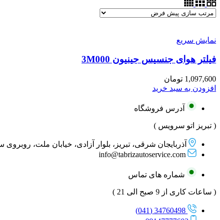
نمایش سریع
فیلتر هوای جنسیس جینیون 3M000
1,097,600
تومان
افزودن به سبد خرید
آدرس فروشگاه
( تبریز اتو سرویس )
آذربایجان شرقی، تبریز، بلوار آزادی، خیابان ملت، روبروی 
info@tabrizautoservice.com
شماره های تماس
( ساعات کاری از 9 صبح الی 21 )
34760498 (041)