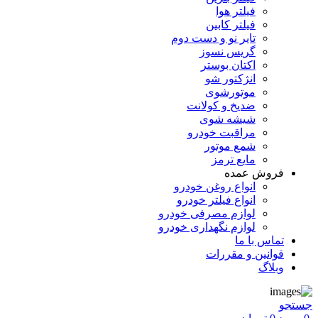
فیلتر هوا
فیلتر کابین
تایر نو و دست دوم
گریس نسوز
اکتان بوستر
انژکتور شو
موتورشوی
ضدیخ و کولانت
شیشه شوی
مراقبت خودرو
شمع موتور
مایع ترمز
فروش عمده
انواع روغن خودرو
انواع فیلتر خودرو
لوازم مصرفی خودرو
لوازم نگهداری خودرو
تماس با ما
قوانین و مقررات
وبلاگ
جستجو