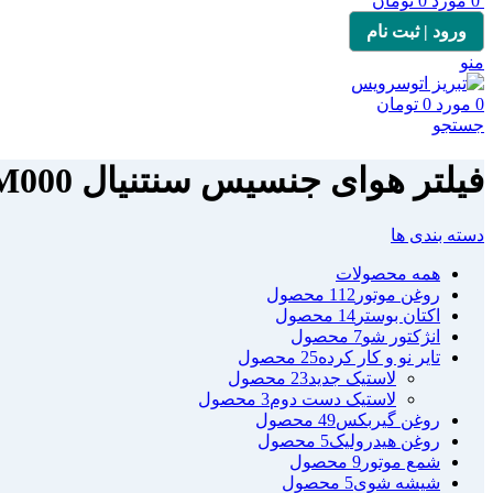
0
مورد
0
تومان
ورود | ثبت نام
منو
0
مورد
0
تومان
جستجو
فیلتر هوای جنسیس سنتنیال 3M000
دسته بندی ها
همه
محصولات
روغن موتور
112 محصول
اکتان بوستر
14 محصول
انژکتور شو
7 محصول
تایر نو و کار کرده
25 محصول
لاستیک جدید
23 محصول
لاستیک دست دوم
3 محصول
روغن گیربکس
49 محصول
روغن هیدرولیک
5 محصول
شمع موتور
9 محصول
شیشه شوی
5 محصول