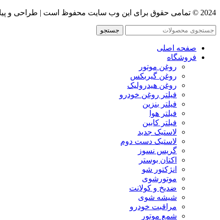
2024 © تمامی حقوق برای این وب سایت محفوظ است | طراحی و پیاده سازی :
جستجو
صفحه اصلی
فروشگاه
روغن موتور
روغن گیربکس
روغن هیدرولیک
فیلتر روغن خودرو
فیلتر بنزین
فیلتر هوا
فیلتر کابین
لاستیک جدید
لاستیک دست دوم
گریس نسوز
اکتان بوستر
انژکتور شو
موتورشوی
ضدیخ و کولانت
شیشه شوی
مراقبت خودرو
شمع موتور