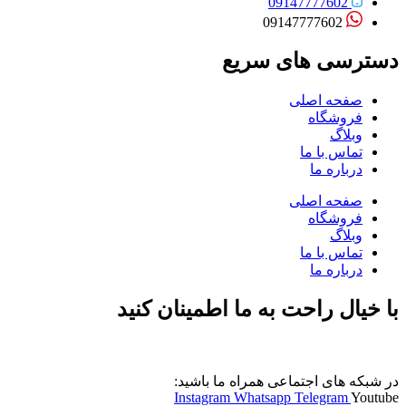
09147777602
09147777602
دسترسی های سریع
صفحه اصلی
فروشگاه
وبلاگ
تماس با ما
درباره ما
صفحه اصلی
فروشگاه
وبلاگ
تماس با ما
درباره ما
با خیال راحت به ما اطمینان کنید
در شبکه های اجتماعی همراه ما باشید:
Instagram
Whatsapp
Telegram
Youtube