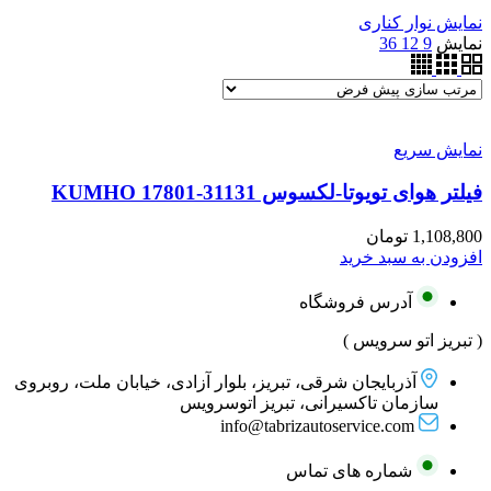
نمایش نوار کناری
نمایش
9
12
36
نمایش سریع
فیلتر هوای تویوتا-لکسوس KUMHO 17801-31131
1,108,800
تومان
افزودن به سبد خرید
آدرس فروشگاه
( تبریز اتو سرویس )
آذربایجان شرقی، تبریز، بلوار آزادی، خیابان ملت، روبروی
سازمان تاکسیرانی، تبریز اتوسرویس
info@tabrizautoservice.com
شماره های تماس