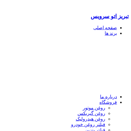
تبریز اتو سرویس
صفحه اصلی
برند ها
درباره ما
فروشگاه
روغن موتور
روغن گیربکس
روغن هیدرولیک
فیلتر روغن خودرو
فیلتر بنزین