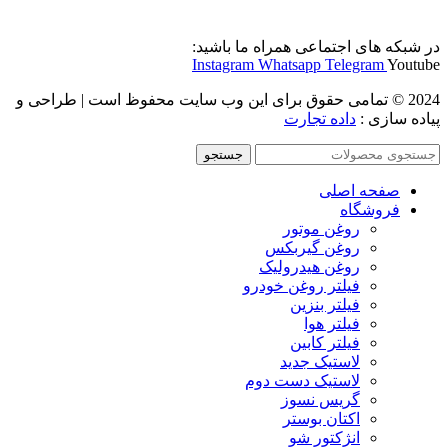
در شبکه های اجتماعی همراه ما باشید:
Instagram
Whatsapp
Telegram
Youtube
2024 © تمامی حقوق برای این وب سایت محفوظ است | طراحی و
پیاده سازی :
داده تجارت
جستجو
صفحه اصلی
فروشگاه
روغن موتور
روغن گیربکس
روغن هیدرولیک
فیلتر روغن خودرو
فیلتر بنزین
فیلتر هوا
فیلتر کابین
لاستیک جدید
لاستیک دست دوم
گریس نسوز
اکتان بوستر
انژکتور شو