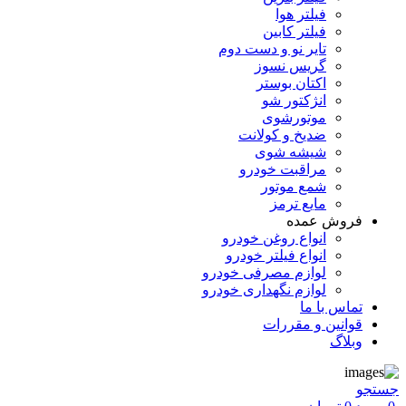
فیلتر هوا
فیلتر کابین
تایر نو و دست دوم
گریس نسوز
اکتان بوستر
انژکتور شو
موتورشوی
ضدیخ و کولانت
شیشه شوی
مراقبت خودرو
شمع موتور
مایع ترمز
فروش عمده
انواع روغن خودرو
انواع فیلتر خودرو
لوازم مصرفی خودرو
لوازم نگهداری خودرو
تماس با ما
قوانین و مقررات
وبلاگ
جستجو