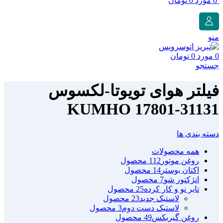
0
مورد
0
تومان
منو
0
مورد
0
تومان
جستجو
فیلتر هوای تویوتا-لکسوس
KUMHO 17801-31131
دسته بندی ها
همه
محصولات
روغن موتور
112 محصول
اکتان بوستر
14 محصول
انژکتور شو
7 محصول
تایر نو و کار کرده
25 محصول
لاستیک جدید
23 محصول
لاستیک دست دوم
3 محصول
روغن گیربکس
49 محصول