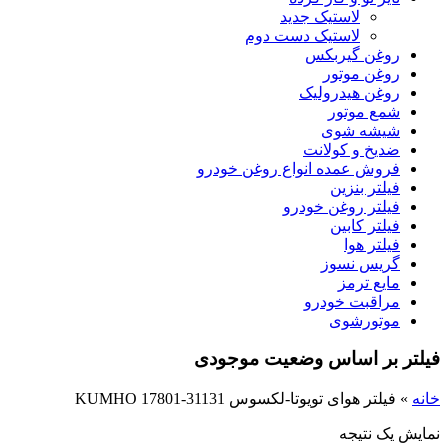
لاستیک جدید
لاستیک دست دوم
روغن گیربکس
روغن موتور
روغن هیدرولیک
شمع موتور
شیشه شوی
ضدیخ و کولانت
فروش عمده انواع روغن خودرو
فیلتر بنزین
فیلتر روغن خودرو
فیلتر کابین
فیلتر هوا
گریس نسوز
مایع ترمز
مراقبت خودرو
موتورشوی
فیلتر بر اساس وضعیت موجودی
خانه
»
فیلتر هوای تویوتا-لکسوس KUMHO 17801-31131
نمایش یک نتیجه