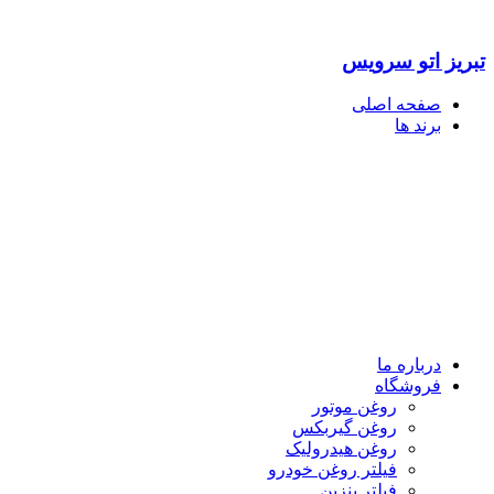
تبریز اتو سرویس
صفحه اصلی
برند ها
درباره ما
فروشگاه
روغن موتور
روغن گیربکس
روغن هیدرولیک
فیلتر روغن خودرو
فیلتر بنزین