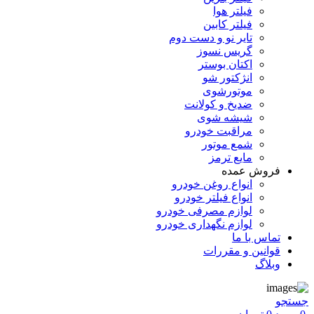
فیلتر هوا
فیلتر کابین
تایر نو و دست دوم
گریس نسوز
اکتان بوستر
انژکتور شو
موتورشوی
ضدیخ و کولانت
شیشه شوی
مراقبت خودرو
شمع موتور
مایع ترمز
فروش عمده
انواع روغن خودرو
انواع فیلتر خودرو
لوازم مصرفی خودرو
لوازم نگهداری خودرو
تماس با ما
قوانین و مقررات
وبلاگ
جستجو