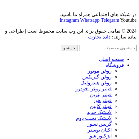
در شبکه های اجتماعی همراه ما باشید:
Instagram
Whatsapp
Telegram
Youtube
2024 © تمامی حقوق برای این وب سایت محفوظ است | طراحی و
پیاده سازی :
داده تجارت
جستجو
صفحه اصلی
فروشگاه
روغن موتور
روغن گیربکس
روغن هیدرولیک
فیلتر روغن خودرو
فیلتر بنزین
فیلتر هوا
فیلتر کابین
لاستیک جدید
لاستیک دست دوم
گریس نسوز
اکتان بوستر
انژکتور شو