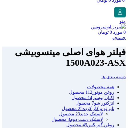
0
مورد
0
تومان
منو
0
مورد
0
تومان
جستجو
فیلتر هوای اصلی میتسوبیشی
1500A023-ASX
دسته بندی ها
همه
محصولات
روغن موتور
112 محصول
اکتان بوستر
14 محصول
انژکتور شو
7 محصول
تایر نو و کار کرده
25 محصول
لاستیک جدید
23 محصول
لاستیک دست دوم
3 محصول
روغن گیربکس
49 محصول