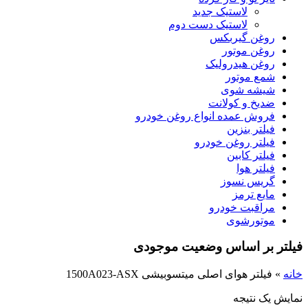
لاستیک جدید
لاستیک دست دوم
روغن گیربکس
روغن موتور
روغن هیدرولیک
شمع موتور
شیشه شوی
ضدیخ و کولانت
فروش عمده انواع روغن خودرو
فیلتر بنزین
فیلتر روغن خودرو
فیلتر کابین
فیلتر هوا
گریس نسوز
مایع ترمز
مراقبت خودرو
موتورشوی
فیلتر بر اساس وضعیت موجودی
خانه
»
فیلتر هوای اصلی میتسوبیشی 1500A023-ASX
نمایش یک نتیجه