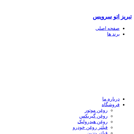
تبریز اتو سرویس
صفحه اصلی
برند ها
درباره ما
فروشگاه
روغن موتور
روغن گیربکس
روغن هیدرولیک
فیلتر روغن خودرو
فیلتر بنزین