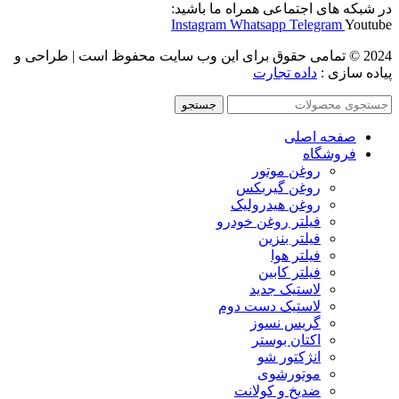
در شبکه های اجتماعی همراه ما باشید:
Instagram
Whatsapp
Telegram
Youtube
2024 © تمامی حقوق برای این وب سایت محفوظ است | طراحی و
پیاده سازی :
داده تجارت
جستجو
صفحه اصلی
فروشگاه
روغن موتور
روغن گیربکس
روغن هیدرولیک
فیلتر روغن خودرو
فیلتر بنزین
فیلتر هوا
فیلتر کابین
لاستیک جدید
لاستیک دست دوم
گریس نسوز
اکتان بوستر
انژکتور شو
موتورشوی
ضدیخ و کولانت