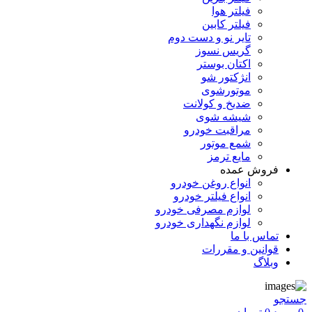
فیلتر هوا
فیلتر کابین
تایر نو و دست دوم
گریس نسوز
اکتان بوستر
انژکتور شو
موتورشوی
ضدیخ و کولانت
شیشه شوی
مراقبت خودرو
شمع موتور
مایع ترمز
فروش عمده
انواع روغن خودرو
انواع فیلتر خودرو
لوازم مصرفی خودرو
لوازم نگهداری خودرو
تماس با ما
قوانین و مقررات
وبلاگ
جستجو