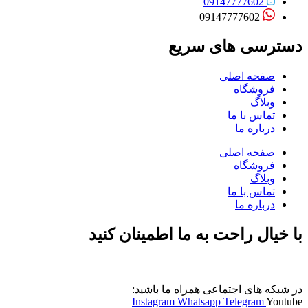
09147777602
09147777602
دسترسی های سریع
صفحه اصلی
فروشگاه
وبلاگ
تماس با ما
درباره ما
صفحه اصلی
فروشگاه
وبلاگ
تماس با ما
درباره ما
با خیال راحت به ما اطمینان کنید
در شبکه های اجتماعی همراه ما باشید:
Instagram
Whatsapp
Telegram
Youtube