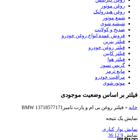
روغن موتور
روغن هیدرولیک
شمع موتور
شیشه شوی
ضدیخ و کولانت
فروش عمده انواع روغن خودرو
فیلتر بنزین
فیلتر روغن خودرو
فیلتر کابین
فیلتر هوا
گریس نسوز
مایع ترمز
مراقبت خودرو
موتورشوی
فیلتر بر اساس وضعیت موجودی
خانه
»
فیلتر روغن بی ام و پارت نامبرBMW 13718577171
نمایش یک نتیجه
نمایش نوار کناری
نمایش
9
12
36