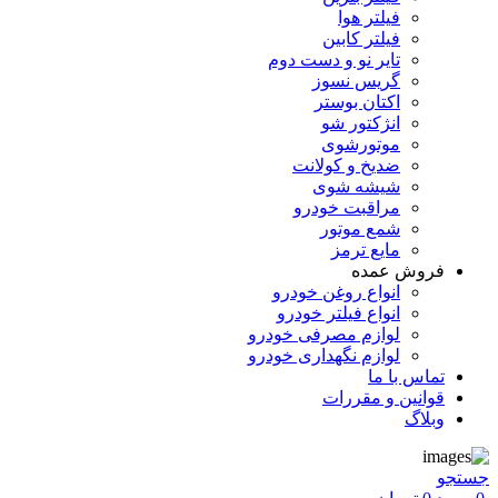
فیلتر هوا
فیلتر کابین
تایر نو و دست دوم
گریس نسوز
اکتان بوستر
انژکتور شو
موتورشوی
ضدیخ و کولانت
شیشه شوی
مراقبت خودرو
شمع موتور
مایع ترمز
فروش عمده
انواع روغن خودرو
انواع فیلتر خودرو
لوازم مصرفی خودرو
لوازم نگهداری خودرو
تماس با ما
قوانین و مقررات
وبلاگ
جستجو