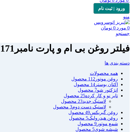
0
مورد
0
تومان
ورود | ثبت نام
منو
0
مورد
0
تومان
جستجو
فیلتر روغن بی ام و پارت نامبرBMW 13718577171
دسته بندی ها
همه
محصولات
روغن موتور
112 محصول
اکتان بوستر
14 محصول
انژکتور شو
7 محصول
تایر نو و کار کرده
25 محصول
لاستیک جدید
23 محصول
لاستیک دست دوم
3 محصول
روغن گیربکس
49 محصول
روغن هیدرولیک
5 محصول
شمع موتور
9 محصول
شیشه شوی
5 محصول