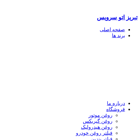
تبریز اتو سرویس
صفحه اصلی
برند ها
درباره ما
فروشگاه
روغن موتور
روغن گیربکس
روغن هیدرولیک
فیلتر روغن خودرو
فیلتر بنزین