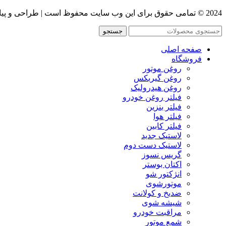
2024 © تمامی حقوق برای این وب سایت محفوظ است | طراحی و پیاده سازی :
جستجو
صفحه اصلی
فروشگاه
روغن موتور
روغن گیربکس
روغن هیدرولیک
فیلتر روغن خودرو
فیلتر بنزین
فیلتر هوا
فیلتر کابین
لاستیک جدید
لاستیک دست دوم
گریس نسوز
اکتان بوستر
انژکتور شو
موتورشوی
ضدیخ و کولانت
شیشه شوی
مراقبت خودرو
شمع موتور