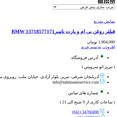
نمایش سریع
فیلتر روغن بی ام و پارت نامبرBMW 13718577171
1,904,000
تومان
افزودن به سبد خرید
آدرس فروشگاه
( تبریز اتو سرویس )
آذربایجان شرقی، تبریز، بلوار آزادی، خیابان ملت، روبروی 
info@tabrizautoservice.com
شماره های تماس
( ساعات کاری از 9 صبح الی 21 )
34760498 (041)