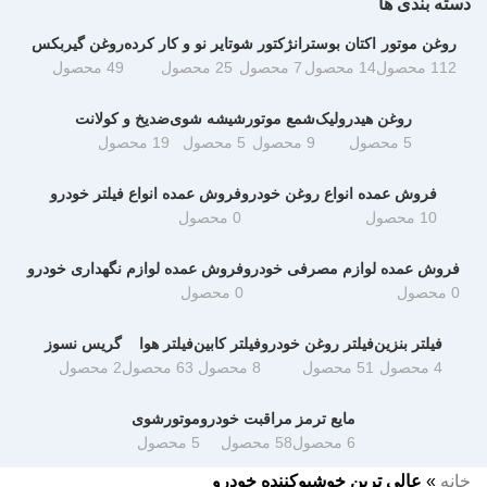
دسته بندی ها
روغن موتور
اکتان بوستر
انژکتور شو
تایر نو و کار کرده
روغن گیربکس
112 محصول
14 محصول
7 محصول
25 محصول
49 محصول
روغن هیدرولیک
شمع موتور
شیشه شوی
ضدیخ و کولانت
5 محصول
9 محصول
5 محصول
19 محصول
فروش عمده انواع روغن خودرو
فروش عمده انواع فیلتر خودرو
10 محصول
0 محصول
فروش عمده لوازم مصرفی خودرو
فروش عمده لوازم نگهداری خودرو
0 محصول
0 محصول
فیلتر بنزین
فیلتر روغن خودرو
فیلتر کابین
فیلتر هوا
گریس نسوز
4 محصول
51 محصول
8 محصول
63 محصول
2 محصول
مایع ترمز
مراقبت خودرو
موتورشوی
6 محصول
58 محصول
5 محصول
خانه
»
عالی ترین خوشبوکننده خودرو