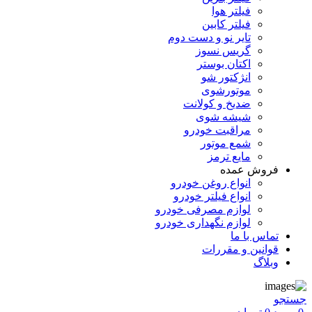
فیلتر هوا
فیلتر کابین
تایر نو و دست دوم
گریس نسوز
اکتان بوستر
انژکتور شو
موتورشوی
ضدیخ و کولانت
شیشه شوی
مراقبت خودرو
شمع موتور
مایع ترمز
فروش عمده
انواع روغن خودرو
انواع فیلتر خودرو
لوازم مصرفی خودرو
لوازم نگهداری خودرو
تماس با ما
قوانین و مقررات
وبلاگ
جستجو