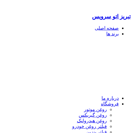
تبریز اتو سرویس
صفحه اصلی
برند ها
درباره ما
فروشگاه
روغن موتور
روغن گیربکس
روغن هیدرولیک
فیلتر روغن خودرو
فیلتر بنزین