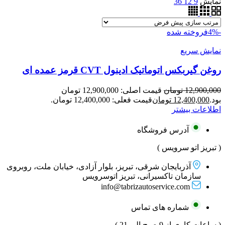
نمایش
9
12
36
-4%
فروخته شده
نمایش سریع
روغن گیربکس اتوماتیک ادینول CVT قرمز عمده ای
12,900,000
تومان
قیمت اصلی: 12,900,000 تومان
بود.
12,400,000
تومان
قیمت فعلی: 12,400,000 تومان.
اطلاعات بیشتر
آدرس فروشگاه
( تبریز اتو سرویس )
آذربایجان شرقی، تبریز، بلوار آزادی، خیابان ملت، روبروی
سازمان تاکسیرانی، تبریز اتوسرویس
info@tabrizautoservice.com
شماره های تماس
( ساعات کاری از 9 صبح الی 21 )