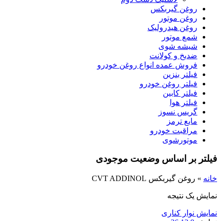
روغن گیربکس
روغن موتور
روغن هیدرولیک
شمع موتور
شیشه شوی
ضدیخ و کولانت
فروش عمده انواع روغن خودرو
فیلتر بنزین
فیلتر روغن خودرو
فیلتر کابین
فیلتر هوا
گریس نسوز
مایع ترمز
مراقبت خودرو
موتورشوی
فیلتر بر اساس وضعیت موجودی
خانه
»
روغن گیربکس CVT ADDINOL
نمایش یک نتیجه
نمایش نوار کناری