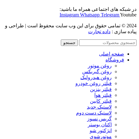
در شبکه های اجتماعی همراه ما باشید:
Instagram
Whatsapp
Telegram
Youtube
2024 © تمامی حقوق برای این وب سایت محفوظ است | طراحی و
پیاده سازی :
داده تجارت
جستجو
صفحه اصلی
فروشگاه
روغن موتور
روغن گیربکس
روغن هیدرولیک
فیلتر روغن خودرو
فیلتر بنزین
فیلتر هوا
فیلتر کابین
لاستیک جدید
لاستیک دست دوم
گریس نسوز
اکتان بوستر
انژکتور شو
موتورشوی