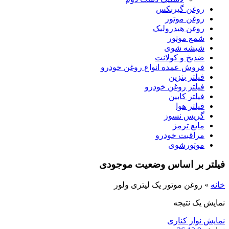
روغن گیربکس
روغن موتور
روغن هیدرولیک
شمع موتور
شیشه شوی
ضدیخ و کولانت
فروش عمده انواع روغن خودرو
فیلتر بنزین
فیلتر روغن خودرو
فیلتر کابین
فیلتر هوا
گریس نسوز
مایع ترمز
مراقبت خودرو
موتورشوی
فیلتر بر اساس وضعیت موجودی
خانه
»
روغن موتور یک لیتری ولور
نمایش یک نتیجه
نمایش نوار کناری