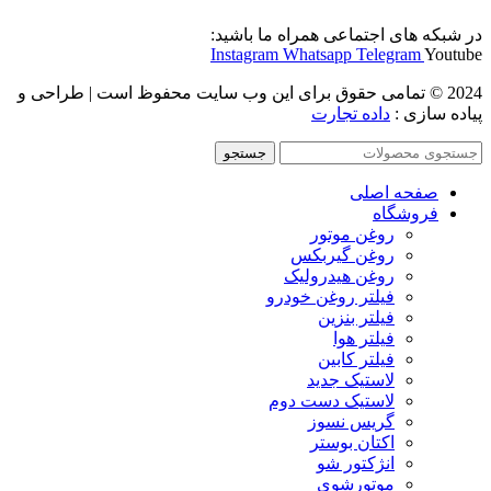
در شبکه های اجتماعی همراه ما باشید:
Instagram
Whatsapp
Telegram
Youtube
2024 © تمامی حقوق برای این وب سایت محفوظ است | طراحی و
پیاده سازی :
داده تجارت
جستجو
صفحه اصلی
فروشگاه
روغن موتور
روغن گیربکس
روغن هیدرولیک
فیلتر روغن خودرو
فیلتر بنزین
فیلتر هوا
فیلتر کابین
لاستیک جدید
لاستیک دست دوم
گریس نسوز
اکتان بوستر
انژکتور شو
موتورشوی