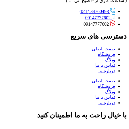
( ساعات کاری از 9 صبح الی 21 )
34760498 (041)
09147777602
09147777602
دسترسی های سریع
صفحه اصلی
فروشگاه
وبلاگ
تماس با ما
درباره ما
صفحه اصلی
فروشگاه
وبلاگ
تماس با ما
درباره ما
با خیال راحت به ما اطمینان کنید