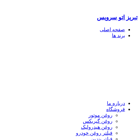
تبریز اتو سرویس
صفحه اصلی
برند ها
درباره ما
فروشگاه
روغن موتور
روغن گیربکس
روغن هیدرولیک
فیلتر روغن خودرو
فیلتر بنزین