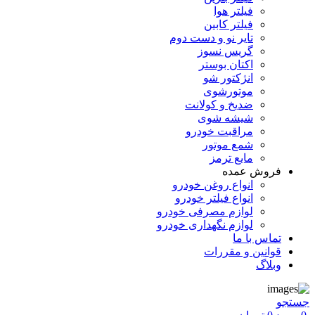
فیلتر هوا
فیلتر کابین
تایر نو و دست دوم
گریس نسوز
اکتان بوستر
انژکتور شو
موتورشوی
ضدیخ و کولانت
شیشه شوی
مراقبت خودرو
شمع موتور
مایع ترمز
فروش عمده
انواع روغن خودرو
انواع فیلتر خودرو
لوازم مصرفی خودرو
لوازم نگهداری خودرو
تماس با ما
قوانین و مقررات
وبلاگ
جستجو