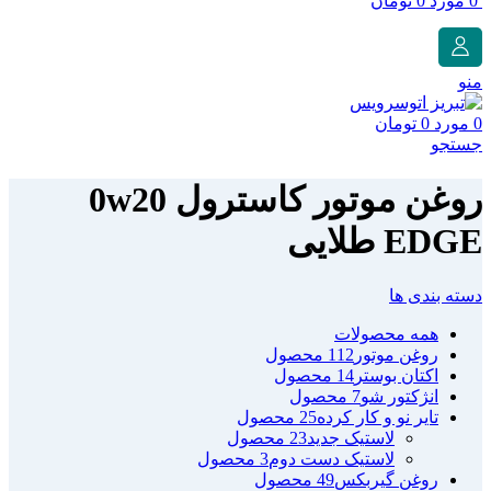
0
مورد
0
تومان
منو
0
مورد
0
تومان
جستجو
روغن موتور کاسترول 0w20
EDGE طلایی
دسته بندی ها
همه
محصولات
روغن موتور
112 محصول
اکتان بوستر
14 محصول
انژکتور شو
7 محصول
تایر نو و کار کرده
25 محصول
لاستیک جدید
23 محصول
لاستیک دست دوم
3 محصول
روغن گیربکس
49 محصول