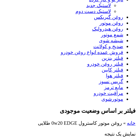
لاستیک جدید
لاستیک دست دوم
روغن گیربکس
روغن موتور
روغن هیدرولیک
شمع موتور
شیشه شوی
ضدیخ و کولانت
فروش عمده انواع روغن خودرو
فیلتر بنزین
فیلتر روغن خودرو
فیلتر کابین
فیلتر هوا
گریس نسوز
مایع ترمز
مراقبت خودرو
موتورشوی
فیلتر بر اساس وضعیت موجودی
خانه
»
روغن موتور کاسترول 0w20 EDGE طلایی
نمایش یک نتیجه