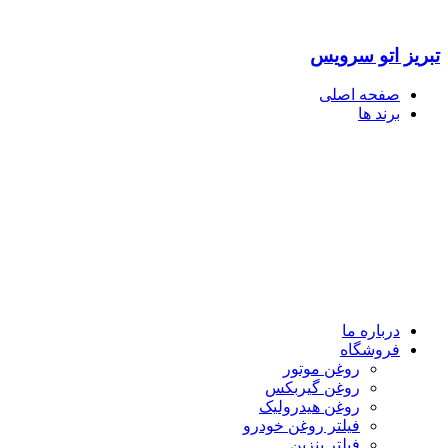
تبریز اتو سرویس
صفحه اصلی
برند ها
درباره ما
فروشگاه
روغن موتور
روغن گیربکس
روغن هیدرولیک
فیلتر روغن خودرو
فیلتر بنزین