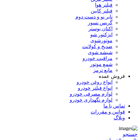
فیلتر هوا
فیلتر کابین
تایر نو و دست دوم
گریس نسوز
اکتان بوستر
انژکتور شو
موتورشوی
ضدیخ و کولانت
شیشه شوی
مراقبت خودرو
شمع موتور
مایع ترمز
فروش عمده
انواع روغن خودرو
انواع فیلتر خودرو
لوازم مصرفی خودرو
لوازم نگهداری خودرو
تماس با ما
قوانین و مقررات
وبلاگ
جستجو