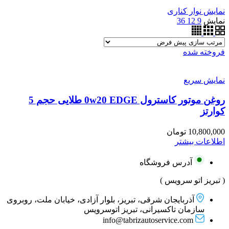
نمایش نوار کناری
نمایش
9
12
36
فروخته شده
نمایش سریع
روغن موتور کاسترول 0w20 EDGE طلایی حجم 5
کوارتز
10,800,000
تومان
اطلاعات بیشتر
آدرس فروشگاه
( تبریز اتو سرویس )
آذربایجان شرقی، تبریز، بلوار آزادی، خیابان ملت، روبروی
سازمان تاکسیرانی، تبریز اتوسرویس
info@tabrizautoservice.com