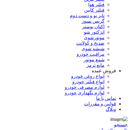
فیلتر هوا
فیلتر کابین
تایر نو و دست دوم
گریس نسوز
اکتان بوستر
انژکتور شو
موتورشوی
ضدیخ و کولانت
شیشه شوی
مراقبت خودرو
شمع موتور
مایع ترمز
فروش عمده
انواع روغن خودرو
انواع فیلتر خودرو
لوازم مصرفی خودرو
لوازم نگهداری خودرو
تماس با ما
قوانین و مقررات
وبلاگ
جستجو