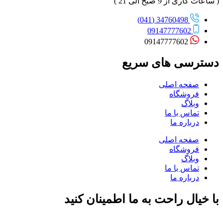
( ساعات کاری از 9 صبح الی 21 )
34760498 (041)
09147777602
09147777602
دسترسی های سریع
صفحه اصلی
فروشگاه
وبلاگ
تماس با ما
درباره ما
صفحه اصلی
فروشگاه
وبلاگ
تماس با ما
درباره ما
با خیال راحت به ما اطمینان کنید