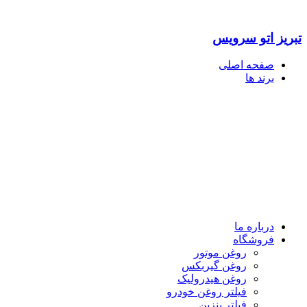
تبریز اتو سرویس
صفحه اصلی
برند ها
درباره ما
فروشگاه
روغن موتور
روغن گیربکس
روغن هیدرولیک
فیلتر روغن خودرو
فیلتر بنزین