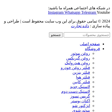
در شبکه های اجتماعی همراه ما باشید:
Instagram
Whatsapp
Telegram
Youtube
2024 © تمامی حقوق برای این وب سایت محفوظ است | طراحی و
پیاده سازی :
داده تجارت
جستجو
صفحه اصلی
فروشگاه
روغن موتور
روغن گیربکس
روغن هیدرولیک
فیلتر روغن خودرو
فیلتر بنزین
فیلتر هوا
فیلتر کابین
لاستیک جدید
لاستیک دست دوم
گریس نسوز
اکتان بوستر
انژکتور شو
موتورشوی