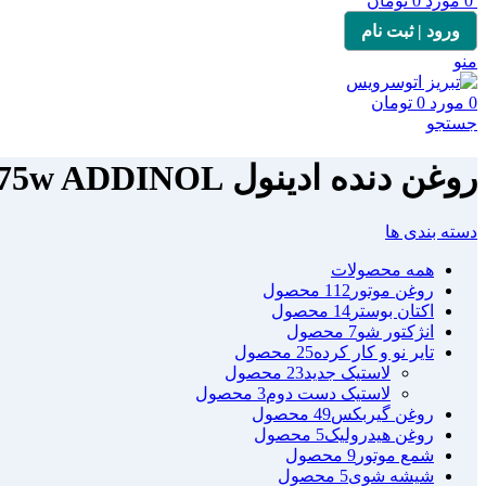
0
مورد
0
تومان
ورود | ثبت نام
منو
0
مورد
0
تومان
جستجو
روغن دنده ادینول 75w ADDINOL
دسته بندی ها
همه
محصولات
روغن موتور
112 محصول
اکتان بوستر
14 محصول
انژکتور شو
7 محصول
تایر نو و کار کرده
25 محصول
لاستیک جدید
23 محصول
لاستیک دست دوم
3 محصول
روغن گیربکس
49 محصول
روغن هیدرولیک
5 محصول
شمع موتور
9 محصول
شیشه شوی
5 محصول