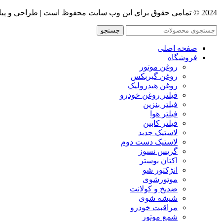
2024 © تمامی حقوق برای این وب سایت محفوظ است | طراحی و پیاده سازی :
جستجو
صفحه اصلی
فروشگاه
روغن موتور
روغن گیربکس
روغن هیدرولیک
فیلتر روغن خودرو
فیلتر بنزین
فیلتر هوا
فیلتر کابین
لاستیک جدید
لاستیک دست دوم
گریس نسوز
اکتان بوستر
انژکتور شو
موتورشوی
ضدیخ و کولانت
شیشه شوی
مراقبت خودرو
شمع موتور