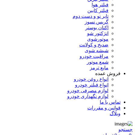
فیلتر هوا
فیلتر کابین
تایر نو و دست دوم
گریس نسوز
اکتان بوستر
انژکتور شو
موتورشوی
ضدیخ و کولانت
شیشه شوی
مراقبت خودرو
شمع موتور
مایع ترمز
فروش عمده
انواع روغن خودرو
انواع فیلتر خودرو
لوازم مصرفی خودرو
لوازم نگهداری خودرو
تماس با ما
قوانین و مقررات
وبلاگ
جستجو