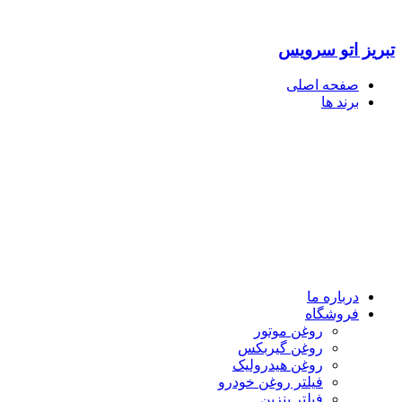
تبریز اتو سرویس
صفحه اصلی
برند ها
درباره ما
فروشگاه
روغن موتور
روغن گیربکس
روغن هیدرولیک
فیلتر روغن خودرو
فیلتر بنزین