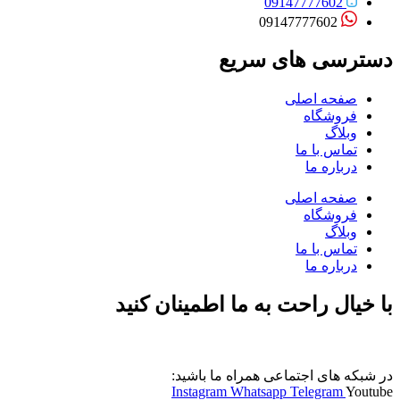
09147777602
09147777602
دسترسی های سریع
صفحه اصلی
فروشگاه
وبلاگ
تماس با ما
درباره ما
صفحه اصلی
فروشگاه
وبلاگ
تماس با ما
درباره ما
با خیال راحت به ما اطمینان کنید
در شبکه های اجتماعی همراه ما باشید:
Instagram
Whatsapp
Telegram
Youtube