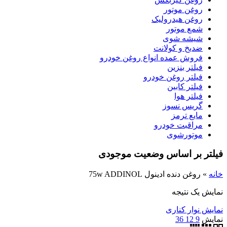
روغن موتور
روغن هیدرولیک
شمع موتور
شیشه شوی
ضدیخ و کولانت
فروش عمده انواع روغن خودرو
فیلتر بنزین
فیلتر روغن خودرو
فیلتر کابین
فیلتر هوا
گریس نسوز
مایع ترمز
مراقبت خودرو
موتورشوی
فیلتر بر اساس وضعیت موجودی
خانه
»
روغن دنده ادینول 75w ADDINOL
نمایش یک نتیجه
نمایش نوار کناری
نمایش
9
12
36