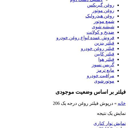
روغن گیربکس
روغن موتور
روغن هیدرولیک
شمع موتور
شیشه شوی
ضدیخ و کولانت
فروش عمده انواع روغن خودرو
فیلتر بنزین
فیلتر روغن خودرو
فیلتر کابین
فیلتر هوا
گریس نسوز
مایع ترمز
مراقبت خودرو
موتورشوی
فیلتر بر اساس وضعیت موجودی
خانه
»
درپوش فیلتر روغن درجه یک 206
نمایش یک نتیجه
نمایش نوار کناری