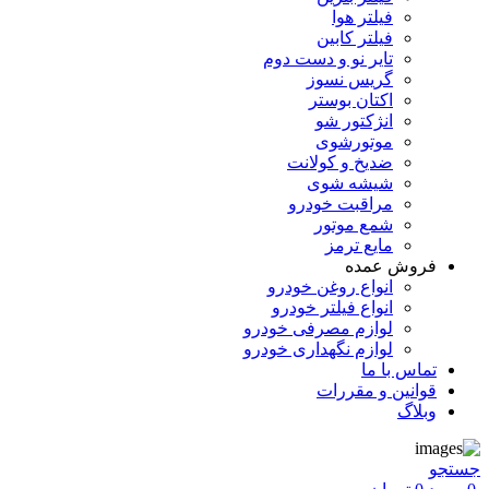
فیلتر هوا
فیلتر کابین
تایر نو و دست دوم
گریس نسوز
اکتان بوستر
انژکتور شو
موتورشوی
ضدیخ و کولانت
شیشه شوی
مراقبت خودرو
شمع موتور
مایع ترمز
فروش عمده
انواع روغن خودرو
انواع فیلتر خودرو
لوازم مصرفی خودرو
لوازم نگهداری خودرو
تماس با ما
قوانین و مقررات
وبلاگ
جستجو