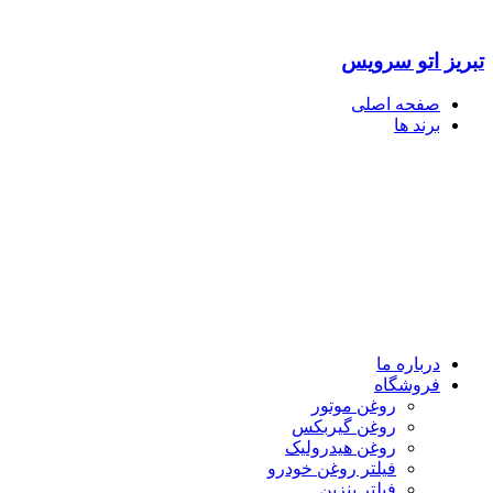
تبریز اتو سرویس
صفحه اصلی
برند ها
درباره ما
فروشگاه
روغن موتور
روغن گیربکس
روغن هیدرولیک
فیلتر روغن خودرو
فیلتر بنزین