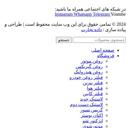
در شبکه های اجتماعی همراه ما باشید:
Instagram
Whatsapp
Telegram
Youtube
2024 © تمامی حقوق برای این وب سایت محفوظ است | طراحی و
پیاده سازی :
داده تجارت
جستجو
صفحه اصلی
فروشگاه
روغن موتور
روغن گیربکس
روغن هیدرولیک
فیلتر روغن خودرو
فیلتر بنزین
فیلتر هوا
فیلتر کابین
لاستیک جدید
لاستیک دست دوم
گریس نسوز
اکتان بوستر
انژکتور شو
موتورشوی