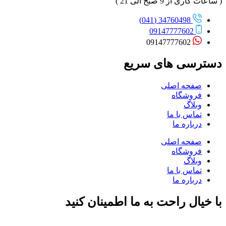
( ساعات کاری از 9 صبح الی 21 )
34760498 (041)
09147777602
09147777602
دسترسی های سریع
صفحه اصلی
فروشگاه
وبلاگ
تماس با ما
درباره ما
صفحه اصلی
فروشگاه
وبلاگ
تماس با ما
درباره ما
با خیال راحت به ما اطمینان کنید