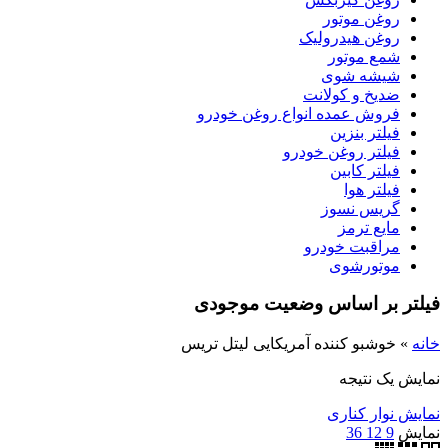
روغن موتور
روغن هیدرولیک
شمع موتور
شیشه شوی
ضدیخ و کولانت
فروش عمده انواع روغن خودرو
فیلتر بنزین
فیلتر روغن خودرو
فیلتر کابین
فیلتر هوا
گریس نسوز
مایع ترمز
مراقبت خودرو
موتورشوی
فیلتر بر اساس وضعیت موجودی
خانه
»
خوشبو کننده آمریکایی لیتل تریس
نمایش یک نتیجه
نمایش نوار کناری
نمایش
9
12
36