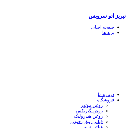
تبریز اتو سرویس
صفحه اصلی
برند ها
درباره ما
فروشگاه
روغن موتور
روغن گیربکس
روغن هیدرولیک
فیلتر روغن خودرو
فیلتر بنزین