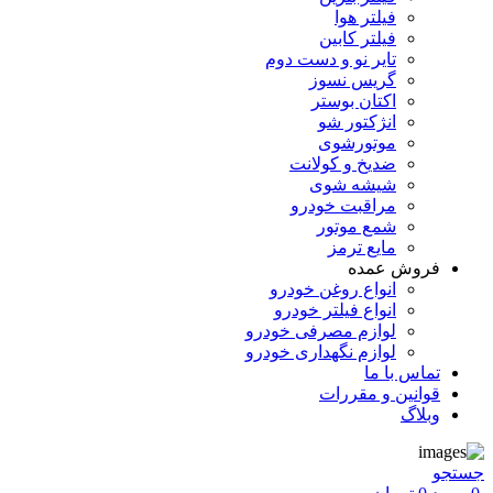
فیلتر هوا
فیلتر کابین
تایر نو و دست دوم
گریس نسوز
اکتان بوستر
انژکتور شو
موتورشوی
ضدیخ و کولانت
شیشه شوی
مراقبت خودرو
شمع موتور
مایع ترمز
فروش عمده
انواع روغن خودرو
انواع فیلتر خودرو
لوازم مصرفی خودرو
لوازم نگهداری خودرو
تماس با ما
قوانین و مقررات
وبلاگ
جستجو