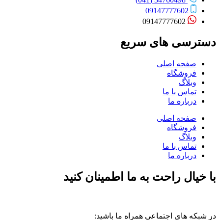
09147777602
09147777602
دسترسی های سریع
صفحه اصلی
فروشگاه
وبلاگ
تماس با ما
درباره ما
صفحه اصلی
فروشگاه
وبلاگ
تماس با ما
درباره ما
با خیال راحت به ما اطمینان کنید
در شبکه های اجتماعی همراه ما باشید: