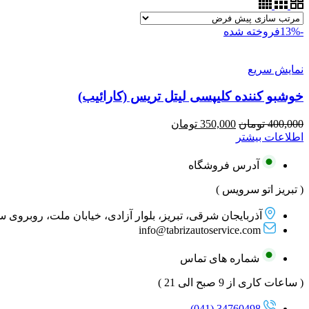
-13%
فروخته شده
نمایش سریع
خوشبو کننده کلیپسی لیتل تریس (کارائیب)
قیمت
قیمت
400,000
تومان
350,000
تومان
اصلی:
فعلی:
اطلاعات بیشتر
400,000 تومان
350,000 تومان.
بود.
آدرس فروشگاه
( تبریز اتو سرویس )
آذربایجان شرقی، تبریز، بلوار آزادی، خیابان ملت، روبروی 
info@tabrizautoservice.com
شماره های تماس
( ساعات کاری از 9 صبح الی 21 )
34760498 (041)