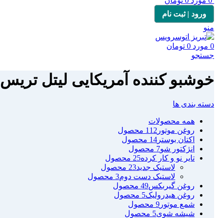
0
مورد
0
تومان
ورود | ثبت نام
منو
0
مورد
0
تومان
جستجو
خوشبو کننده آمریکایی لیتل تریس
دسته بندی ها
همه
محصولات
روغن موتور
112 محصول
اکتان بوستر
14 محصول
انژکتور شو
7 محصول
تایر نو و کار کرده
25 محصول
لاستیک جدید
23 محصول
لاستیک دست دوم
3 محصول
روغن گیربکس
49 محصول
روغن هیدرولیک
5 محصول
شمع موتور
9 محصول
شیشه شوی
5 محصول