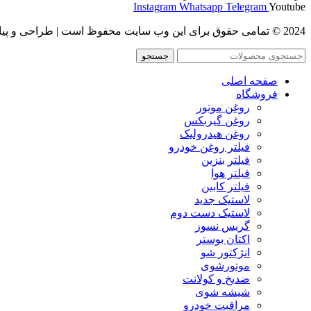
Instagram
Whatsapp
Telegram
Youtube
2024 © تمامی حقوق برای این وب سایت محفوظ است | طراحی و پیاده سازی :
جستجو
صفحه اصلی
فروشگاه
روغن موتور
روغن گیربکس
روغن هیدرولیک
فیلتر روغن خودرو
فیلتر بنزین
فیلتر هوا
فیلتر کابین
لاستیک جدید
لاستیک دست دوم
گریس نسوز
اکتان بوستر
انژکتور شو
موتورشوی
ضدیخ و کولانت
شیشه شوی
مراقبت خودرو