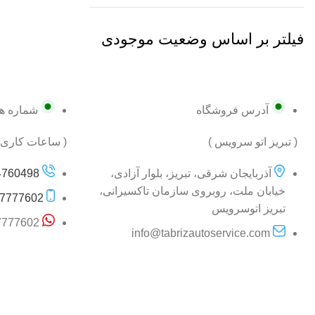
فیلتر بر اساس وضعیت موجودی
آدرس فروشگاه
شماره ه
( تبریز اتو سرویس )
( ساعات کاری از 9 صبح الی
آذربایجان شرقی، تبریز، بلوار آزادی،
60498 (041)
خیابان ملت، روبروی سازمان تاکسیرانی،
7777602
تبریز اتوسرویس
7777602
info@tabrizautoservice.com