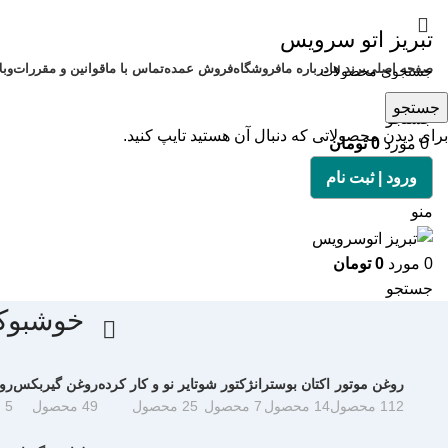
تبریز اتو سرویس
صفحه اصلی
برند ها
درباره ما
فروشگاه
فروش عمده
تماس با ما
قوانین و مقررات
وبل
جستجو
جستجو
برای دیدن محصولاتی که دنبال آن هستید تایپ کنید.
0
مورد
0
تومان
ورود | ثبت نام
منو
0
مورد
0
تومان
جستجو
خوشبوکنند
روغن موتور
اکتان بوستر
انژکتور شو
تایر نو و کار کرده
روغن گیربکس
رو
112 محصول
14 محصول
7 محصول
25 محصول
49 محصول
5 محصول