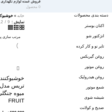
فروش عمده لوازم نگهداری 
0 محصول
دسته بندی محصولات
خانه
»
خوشبوکننده
نمایش
9
12
اکتان بوستر
انژکتور شو
تایر نو و کار کرده
روغن گیربکس
روغن موتور
روغن هیدرولیک
خوشبوکننده
تریس مدل آ
شمع موتور
شیشه شوی
FRUIT
ضدیخ و کولانت