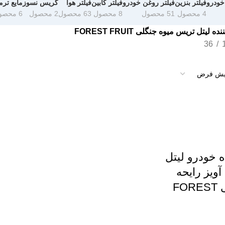
خودرو
فیلتر بنزین
فیلتر روغن خودرو
فیلتر کابین
فیلتر هوا
گریس نسوز
مایع ترم
4 محصول
51 محصول
8 محصول
63 محصول
2 محصول
6 محصول
 لیتل تریس میوه جنگلی FOREST FRUIT
36
 خودرو لیتل
ویز رایحه
میوه جنگلی FOREST