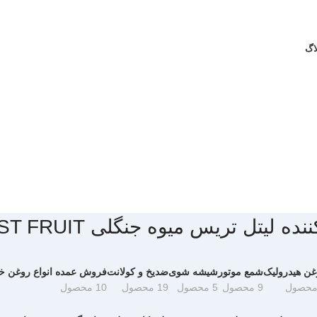
اگ
ه لیتل تریس میوه جنگلی FOREST FRUIT
غن هیدرولیک
شمع موتور
شیشه شوی
ضدیخ و کولانت
فروش عمده انواع روغن خ
9 محصول
5 محصول
19 محصول
10 محصول