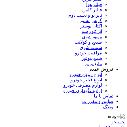
فیلتر هوا
فیلتر کابین
تایر نو و دست دوم
گریس نسوز
اکتان بوستر
انژکتور شو
موتورشوی
ضدیخ و کولانت
شیشه شوی
مراقبت خودرو
شمع موتور
مایع ترمز
فروش عمده
انواع روغن خودرو
انواع فیلتر خودرو
لوازم مصرفی خودرو
لوازم نگهداری خودرو
تماس با ما
قوانین و مقررات
وبلاگ
جستجو