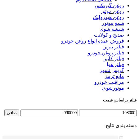
روغن گیربکس
روغن موتور
روغن هیدرولیک
شمع موتور
شیشه شوی
ضدیخ و کولانت
فروش عمده انواع روغن خودرو
فیلتر بنزین
فیلتر روغن خودرو
فیلتر کابین
فیلتر هوا
گریس نسوز
مایع ترمز
مراقبت خودرو
موتورشوی
فیلتر براساس قیمت
حداقل
حداكثر
صافی
قیمت
قيمت
دسته بندی نتایج