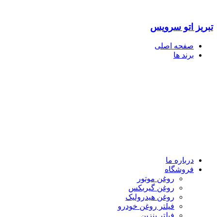
تبریز اتو سرویس
صفحه اصلی
برند ها
درباره ما
فروشگاه
روغن موتور
روغن گیربکس
روغن هیدرولیک
فیلتر روغن خودرو
فیلتر بنزین