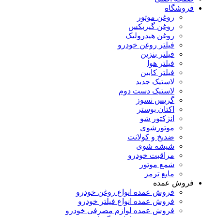
فروشگاه
روغن موتور
روغن گیربکس
روغن هیدرولیک
فیلتر روغن خودرو
فیلتر بنزین
فیلتر هوا
فیلتر کابین
لاستیک جدید
لاستیک دست دوم
گریس نسوز
اکتان بوستر
انژکتور شو
موتورشوی
ضدیخ و کولانت
شیشه شوی
مراقبت خودرو
شمع موتور
مایع ترمز
فروش عمده
فروش عمده انواع روغن خودرو
فروش عمده انواع فیلتر خودرو
فروش عمده لوازم مصرفی خودرو