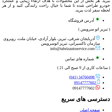
ببرید. هر بخش از این محصولات با هدف ارتقاء زیبایی و عملکرد
خودرو طراحی شده تا شما با خیال راحت رانندگی کنید و از هر
لحظه سفر لذت ببرید.
آدرس فروشگاه
( تبریز اتو سرویس )
آذربایجان شرقی، تبریز، بلوار آزادی، خیابان ملت، روبروی
سازمان تاکسیرانی، تبریز اتوسرویس
info@tabrizautoservice.com
شماره های تماس
( ساعات کاری از 9 صبح الی 21 )
34760498 (041)
09147777602
09147777602
دسترسی های سریع
صفحه اصلی