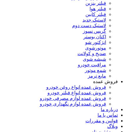
فیلتر بنزین
فیلتر هوا
فیلتر کابین
لاستیک جدید
لاستیک دست دوم
گریس نسوز
اکتان بوستر
انژکتور شو
موتورشوی
ضدیخ و کولانت
شیشه شوی
مراقبت خودرو
شمع موتور
مایع ترمز
فروش عمده
فروش عمده انواع روغن خودرو
فروش عمده انواع فیلتر خودرو
فروش عمده لوازم مصرفی خودرو
فروش عمده لوازم نگهداری خودرو
درباره ما
تماس با ما
قوانین و مقررات
وبلاگ
ورود / ثبت نام