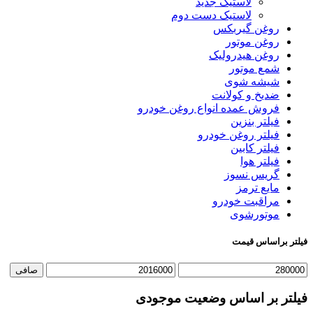
لاستیک جدید
لاستیک دست دوم
روغن گیربکس
روغن موتور
روغن هیدرولیک
شمع موتور
شیشه شوی
ضدیخ و کولانت
فروش عمده انواع روغن خودرو
فیلتر بنزین
فیلتر روغن خودرو
فیلتر کابین
فیلتر هوا
گریس نسوز
مایع ترمز
مراقبت خودرو
موتورشوی
فیلتر براساس قیمت
حداقل
حداكثر
صافی
قیمت
قيمت
فیلتر بر اساس وضعیت موجودی