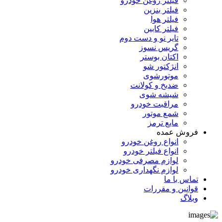
فیلتر روغن خودرو
فیلتر بنزین
فیلتر هوا
فیلتر کابین
تایر نو و دست دوم
گریس نسوز
اکتان بوستر
انژکتور شو
موتورشوی
ضدیخ و کولانت
شیشه شوی
مراقبت خودرو
شمع موتور
مایع ترمز
فروش عمده
انواع روغن خودرو
انواع فیلتر خودرو
لوازم مصرفی خودرو
لوازم نگهداری خودرو
تماس با ما
قوانین و مقررات
وبلاگ