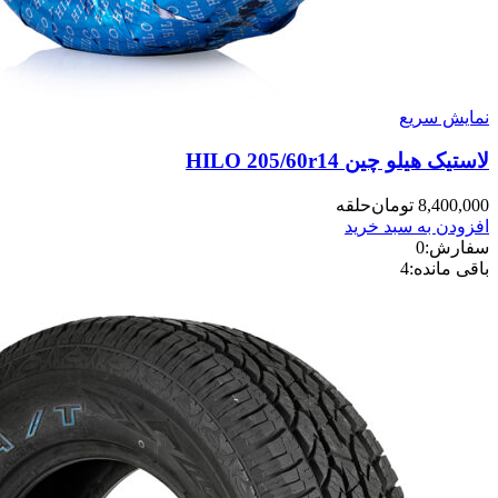
نمایش سریع
لاستیک هیلو چین HILO 205/60r14
8,400,000
تومان
حلقه
افزودن به سبد خرید
سفارش:
0
باقی مانده:
4