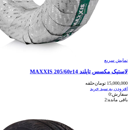
نمایش سریع
لاستیک مکسس تایلند MAXXIS 205/60r14
15,000,000
تومان
حلقه
افزودن به سبد خرید
سفارش:
0
باقی مانده:
2