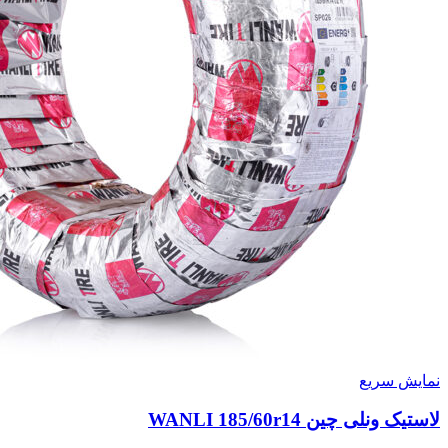
نمایش سریع
لاستیک ونلی چین WANLI 185/60r14