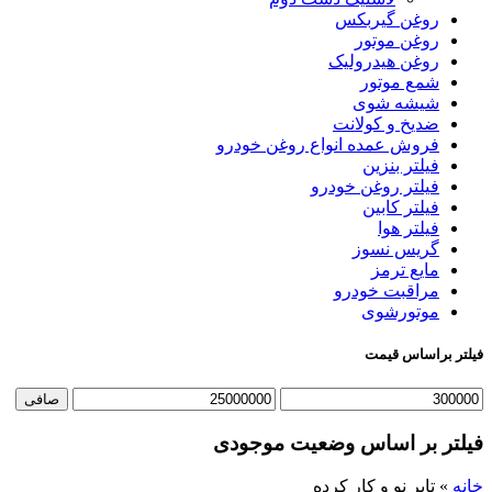
روغن گیربکس
روغن موتور
روغن هیدرولیک
شمع موتور
شیشه شوی
ضدیخ و کولانت
فروش عمده انواع روغن خودرو
فیلتر بنزین
فیلتر روغن خودرو
فیلتر کابین
فیلتر هوا
گریس نسوز
مایع ترمز
مراقبت خودرو
موتورشوی
فیلتر براساس قیمت
حداقل
حداكثر
صافی
قیمت
قيمت
فیلتر بر اساس وضعیت موجودی
خانه
»
تایر نو و کار کرده