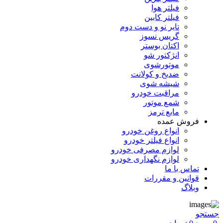
فیلتر هوا
فیلتر کابین
تایر نو و دست دوم
گریس نسوز
اکتان بوستر
انژکتور شو
موتورشوی
ضدیخ و کولانت
شیشه شوی
مراقبت خودرو
شمع موتور
مایع ترمز
فروش عمده
انواع روغن خودرو
انواع فیلتر خودرو
لوازم مصرفی خودرو
لوازم نگهداری خودرو
تماس با ما
قوانین و مقررات
وبلاگ
جستجو