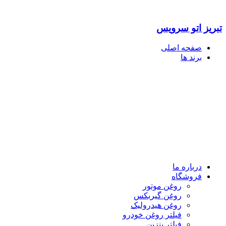
تبریز اتو سرویس
صفحه اصلی
برند ها
درباره ما
فروشگاه
روغن موتور
روغن گیربکس
روغن هیدرولیک
فیلتر روغن خودرو
فیلتر بنزین