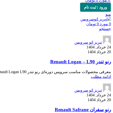
0
مورد
0
تومان
ورود | ثبت نام
منو
0
مورد
0
تومان
جستجو
تبریز اتو سرویس
24 خرداد, 1404
20 خرداد 1404
رنو تندر Renault Logan – L90
معرفی محصولات مناسب سرویس دوره‌ای رنو تندر Renault Logan L90 رنو تندر L90 که با نام لوگان نیز شناخته می‌شود، از خودروهای پرتیراژ و قاب...
ادامه مطلب
تبریز اتو سرویس
24 خرداد, 1404
20 خرداد 1404
رنو سفران Renault Safrane