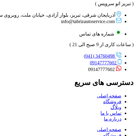
( تبریز اتو سرویس )
آذربایجان شرقی، تبریز، بلوار آزادی، خیابان ملت، روبروی 
info@tabrizautoservice.com
شماره های تماس
( ساعات کاری از 9 صبح الی 21 )
34760498 (041)
09147777602
09147777602
دسترسی های سریع
صفحه اصلی
فروشگاه
وبلاگ
تماس با ما
درباره ما
صفحه اصلی
فروشگاه