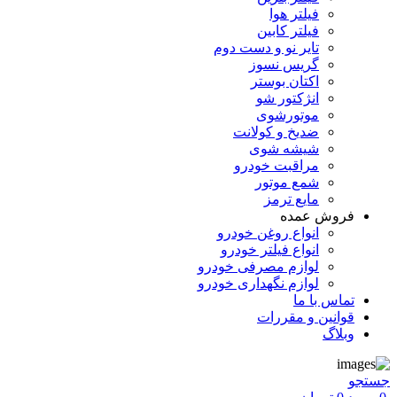
فیلتر هوا
فیلتر کابین
تایر نو و دست دوم
گریس نسوز
اکتان بوستر
انژکتور شو
موتورشوی
ضدیخ و کولانت
شیشه شوی
مراقبت خودرو
شمع موتور
مایع ترمز
فروش عمده
انواع روغن خودرو
انواع فیلتر خودرو
لوازم مصرفی خودرو
لوازم نگهداری خودرو
تماس با ما
قوانین و مقررات
وبلاگ
جستجو