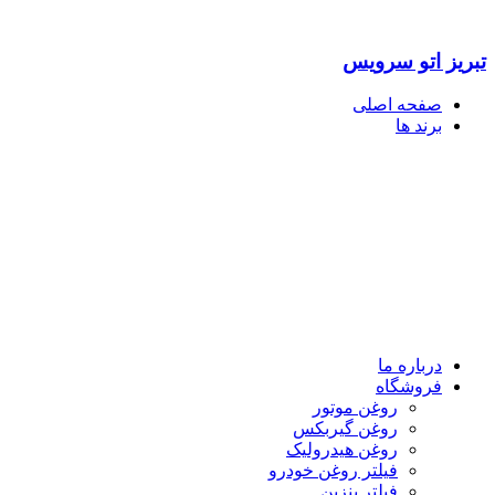
تبریز اتو سرویس
صفحه اصلی
برند ها
درباره ما
فروشگاه
روغن موتور
روغن گیربکس
روغن هیدرولیک
فیلتر روغن خودرو
فیلتر بنزین