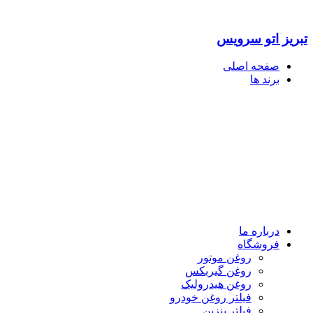
تبریز اتو سرویس
صفحه اصلی
برند ها
درباره ما
فروشگاه
روغن موتور
روغن گیربکس
روغن هیدرولیک
فیلتر روغن خودرو
فیلتر بنزین