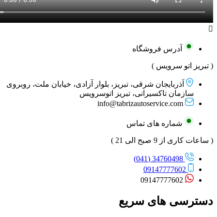
آدرس فروشگاه
( تبریز اتو سرویس )
آذربایجان شرقی، تبریز، بلوار آزادی، خیابان ملت، روبروی
سازمان تاکسیرانی، تبریز اتوسرویس
info@tabrizautoservice.com
شماره های تماس
( ساعات کاری از 9 صبح الی 21 )
34760498 (041)
09147777602
09147777602
دسترسی های سریع