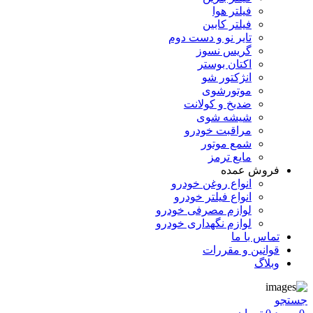
فیلتر هوا
فیلتر کابین
تایر نو و دست دوم
گریس نسوز
اکتان بوستر
انژکتور شو
موتورشوی
ضدیخ و کولانت
شیشه شوی
مراقبت خودرو
شمع موتور
مایع ترمز
فروش عمده
انواع روغن خودرو
انواع فیلتر خودرو
لوازم مصرفی خودرو
لوازم نگهداری خودرو
تماس با ما
قوانین و مقررات
وبلاگ
جستجو